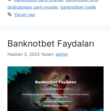
doğrulaması canlı oyunlar
,
banknotbet üyelik
Yorum yap
Banknotbet Faydaları
Haziran 3, 2023
Yazarı:
admin