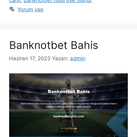
canli
,
banknotbet nasıl üye olunur
Yorum yap
Banknotbet Bahis
Haziran 17, 2023
Yazarı:
admin