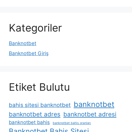
Kategoriler
Banknotbet
Banknotbet Giriş
Etiket Bulutu
banknotbet
bahis sitesi banknotbet
banknotbet adres
banknotbet adresi
banknotbet bahis
banknotbet bahis oranları
Banknotbet Bahis Sitesi