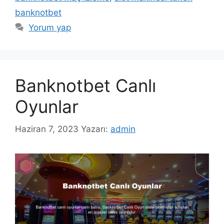
banknotbet
Yorum yap
Banknotbet Canlı
Oyunlar
Haziran 7, 2023
Yazarı:
admin