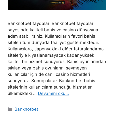
Banknotbet faydaları Banknotbet faydaları
sayesinde kaliteli bahis ve casino dünyasına
adım atabilirsiniz. Kullanıcıların favori bahis
siteleri tüm dünyada faaliyet göstermektedir.
Kullanıcılara, Japonya’daki diğer faturalandırma
siteleriyle kıyaslanamayacak kadar yüksek
kaliteli bir hizmet sunuyoruz. Bahis oyunlarından
sıkılan veya bahis oyunlarını sevmeyen
kullanıcılar için de canlı casino hizmetleri
sunuyoruz. Sonuç olarak Banknotbet bahis
sitelerinin kullanıcılara sunduğu hizmetler
ülkemizdeki …
Devamını oku…
Kategoriler
Banknotbet