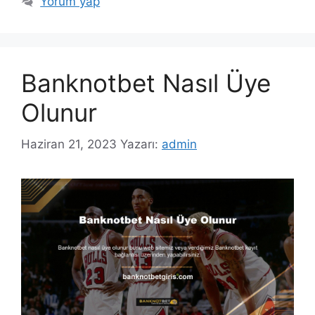
Yorum yap
Banknotbet Nasıl Üye
Olunur
Haziran 21, 2023
Yazarı:
admin