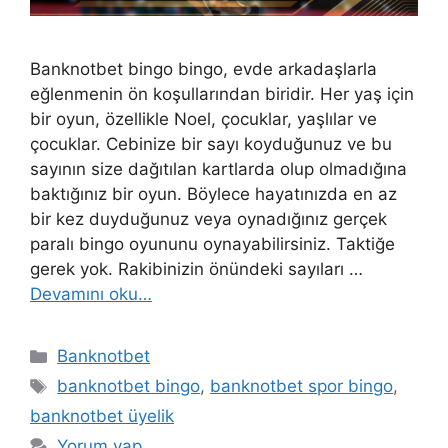
Banknotbet bingo bingo, evde arkadaşlarla
eğlenmenin ön koşullarından biridir. Her yaş için
bir oyun, özellikle Noel, çocuklar, yaşlılar ve
çocuklar. Cebinize bir sayı koyduğunuz ve bu
sayının size dağıtılan kartlarda olup olmadığına
baktığınız bir oyun. Böylece hayatınızda en az
bir kez duyduğunuz veya oynadığınız gerçek
paralı bingo oyununu oynayabilirsiniz. Taktiğe
gerek yok. Rakibinizin önündeki sayıları …
Devamını oku…
Kategoriler
Banknotbet
Etiketler
banknotbet bingo
,
banknotbet spor bingo
,
banknotbet üyelik
Yorum yap