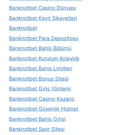
Banknotbet Casino Dünyası
Banknotbet Kayıt Şikayetleri
Banknotbet
Banknotbet Para Depozitosu
Banknotbet Bahis Bölümü
Banknotbet Kurulum Kolaylığı
Banknotbet Bahis Limitleri
Banknotbet Bonus Sitesi
Banknotbet Giriş Yöntemi
Banknotbet Casino Kazanç
Banknotbet Güvenilir Hizmet
Banknotbet Bahis Girişi
Banknotbet Spor Sitesi