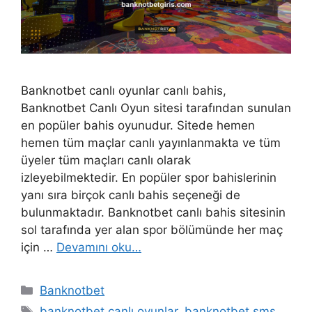
Banknotbet canlı oyunlar canlı bahis,
Banknotbet Canlı Oyun sitesi tarafından sunulan
en popüler bahis oyunudur. Sitede hemen
hemen tüm maçlar canlı yayınlanmakta ve tüm
üyeler tüm maçları canlı olarak
izleyebilmektedir. En popüler spor bahislerinin
yanı sıra birçok canlı bahis seçeneği de
bulunmaktadır. Banknotbet canlı bahis sitesinin
sol tarafında yer alan spor bölümünde her maç
için …
Devamını oku…
Kategoriler
Banknotbet
Etiketler
banknotbet canlı oyunlar
,
banknotbet sms