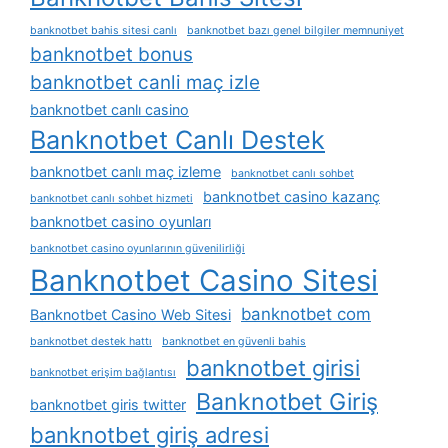
banknotbet bahis sitesi canlı
banknotbet bazı genel bilgiler memnuniyet
banknotbet bonus
banknotbet canli maç izle
banknotbet canlı casino
Banknotbet Canlı Destek
banknotbet canlı maç izleme
banknotbet canlı sohbet
banknotbet casino kazanç
banknotbet canlı sohbet hizmeti
banknotbet casino oyunları
banknotbet casino oyunlarının güvenilirliği
Banknotbet Casino Sitesi
banknotbet com
Banknotbet Casino Web Sitesi
banknotbet destek hattı
banknotbet en güvenli bahis
banknotbet girisi
banknotbet erişim bağlantısı
Banknotbet Giriş
banknotbet giris twitter
banknotbet giriş adresi