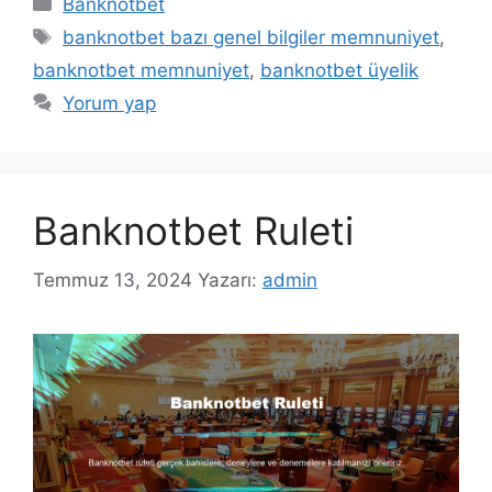
Kategoriler
Banknotbet
Etiketler
banknotbet bazı genel bilgiler memnuniyet
,
banknotbet memnuniyet
,
banknotbet üyelik
Yorum yap
Banknotbet Ruleti
Temmuz 13, 2024
Yazarı:
admin