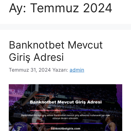
Ay:
Temmuz 2024
Banknotbet Mevcut
Giriş Adresi
Temmuz 31, 2024
Yazarı:
admin