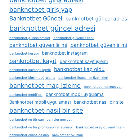
banknotbet giriş yap
Banknotbet Güncel
banknotbet güncel adres
banknotbet güncel adresi
banknotbet güncellemeler
banknotbet güvenilir canlı
banknotbet güvenilir mi
banknotbet güvenlir mi
banknotbet instagram
banknotbet hesabı
banknotbet kayit
banknotbet kayıt i̇şlemi
banknotbet kaç oldu
banknotbet kazançlı i̇çerik
banknotbet kimlik doğrulama
banknotbet lisansının özellikleri
banknotbet maç izleme
banknotbet memnuniyet
banknotbet mobil uygulama
banknotbet mobil i̇os
Banknotbet mobil uygulaması
banknotbet nasil bir site
banknotbet nasıl bir site
banknotbet ne tür canlı bahisler mevcut
banknotbet ne tür promosyonlar sunuyor
banknotbet okey güvenilir canlı
banknotbet online casino
banknotbet oyunları