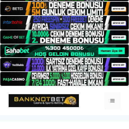
İçeriğe
atla
Menü