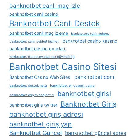
banknotbet canli maç izle
banknotbet canlı casino
Banknotbet Canlı Destek
banknotbet canlı maç izleme
banknotbet canlı sohbet
banknotbet casino kazanç
banknotbet canlı sohbet hizmeti
banknotbet casino oyunları
banknotbet casino oyunlarının güvenilirliği
Banknotbet Casino Sitesi
banknotbet com
Banknotbet Casino Web Sitesi
banknotbet destek hattı
banknotbet en güvenli bahis
banknotbet girisi
banknotbet erişim bağlantısı
Banknotbet Giriş
banknotbet giris twitter
banknotbet giriş adresi
banknotbet giriş yap
Banknotbet Güncel
banknotbet güncel adres