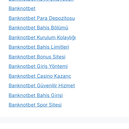
Banknotbet
Banknotbet Para Depozitosu
Banknotbet Bahis Bölümü
Banknotbet Kurulum Kolaylığı
Banknotbet Bahis Limitleri
Banknotbet Bonus Sitesi
Banknotbet Giriş Yöntemi
Banknotbet Casino Kazanç
Banknotbet Güvenilir Hizmet
Banknotbet Bahis Girişi
Banknotbet Spor Sitesi