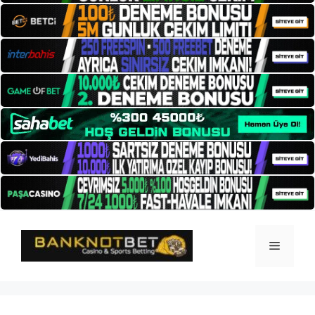
İçeriğe
atla
Menü