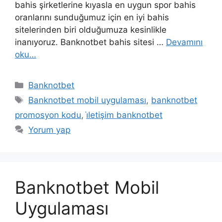
bahis şirketlerine kıyasla en uygun spor bahis
oranlarını sunduğumuz için en iyi bahis
sitelerinden biri olduğumuza kesinlikle
inanıyoruz. Banknotbet bahis sitesi …
Devamını
oku…
Kategoriler
Banknotbet
Etiketler
Banknotbet mobil uygulaması
,
banknotbet
promosyon kodu
,
i̇letişim banknotbet
Yorum yap
Banknotbet Mobil
Uygulaması