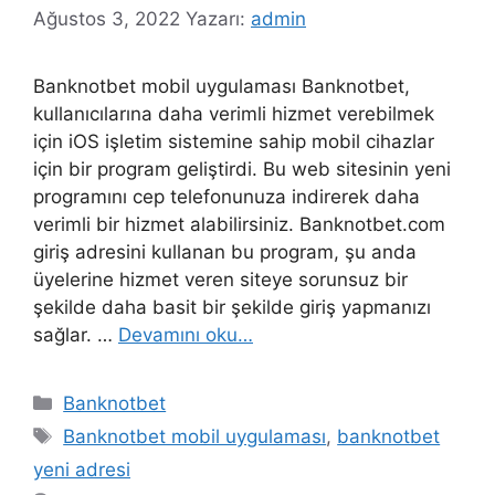
Ağustos 3, 2022
Yazarı:
admin
Banknotbet mobil uygulaması Banknotbet,
kullanıcılarına daha verimli hizmet verebilmek
için iOS işletim sistemine sahip mobil cihazlar
için bir program geliştirdi. Bu web sitesinin yeni
programını cep telefonunuza indirerek daha
verimli bir hizmet alabilirsiniz. Banknotbet.com
giriş adresini kullanan bu program, şu anda
üyelerine hizmet veren siteye sorunsuz bir
şekilde daha basit bir şekilde giriş yapmanızı
sağlar. …
Devamını oku…
Kategoriler
Banknotbet
Etiketler
Banknotbet mobil uygulaması
,
banknotbet
yeni adresi