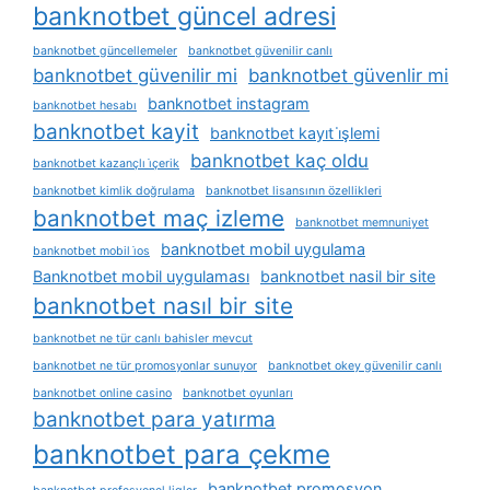
banknotbet güncel adresi
banknotbet güncellemeler
banknotbet güvenilir canlı
banknotbet güvenilir mi
banknotbet güvenlir mi
banknotbet instagram
banknotbet hesabı
banknotbet kayit
banknotbet kayıt i̇şlemi
banknotbet kaç oldu
banknotbet kazançlı i̇çerik
banknotbet kimlik doğrulama
banknotbet lisansının özellikleri
banknotbet maç izleme
banknotbet memnuniyet
banknotbet mobil uygulama
banknotbet mobil i̇os
Banknotbet mobil uygulaması
banknotbet nasil bir site
banknotbet nasıl bir site
banknotbet ne tür canlı bahisler mevcut
banknotbet ne tür promosyonlar sunuyor
banknotbet okey güvenilir canlı
banknotbet online casino
banknotbet oyunları
banknotbet para yatırma
banknotbet para çekme
banknotbet promosyon