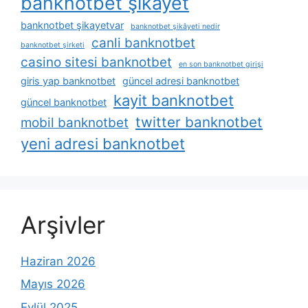
banknotbet şikayet
banknotbet şikayetvar
banknotbet şikâyeti nedir
canli banknotbet
banknotbet şirketi
casino sitesi banknotbet
en son banknotbet girişi
giris yap banknotbet
güncel adresi banknotbet
kayit banknotbet
güncel banknotbet
twitter banknotbet
mobil banknotbet
yeni adresi banknotbet
Arşivler
Haziran 2026
Mayıs 2026
Eylül 2025