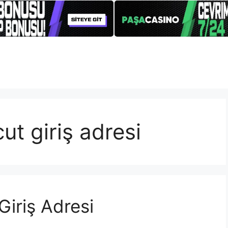
t giriş adresi
iriş Adresi