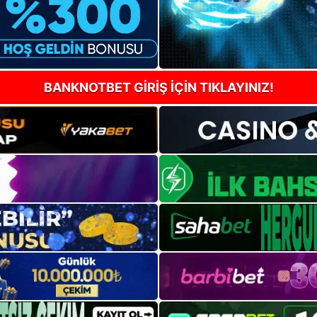
BANKNOTBET GİRİŞ İÇİN TIKLAYINIZ!