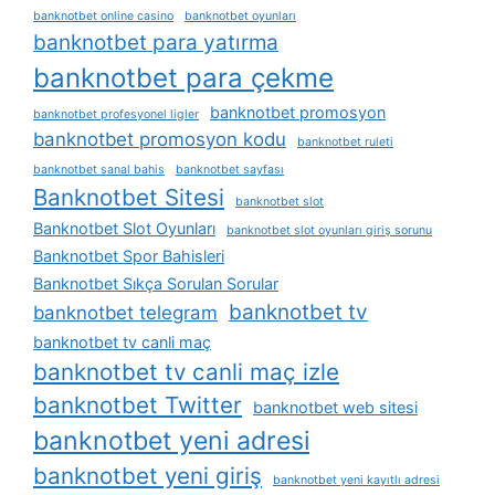
banknotbet online casino
banknotbet oyunları
banknotbet para yatırma
banknotbet para çekme
banknotbet promosyon
banknotbet profesyonel ligler
banknotbet promosyon kodu
banknotbet ruleti
banknotbet sanal bahis
banknotbet sayfası
Banknotbet Sitesi
banknotbet slot
Banknotbet Slot Oyunları
banknotbet slot oyunları giriş sorunu
Banknotbet Spor Bahisleri
Banknotbet Sıkça Sorulan Sorular
banknotbet tv
banknotbet telegram
banknotbet tv canli maç
banknotbet tv canli maç izle
banknotbet Twitter
banknotbet web sitesi
banknotbet yeni adresi
banknotbet yeni giriş
banknotbet yeni kayıtlı adresi