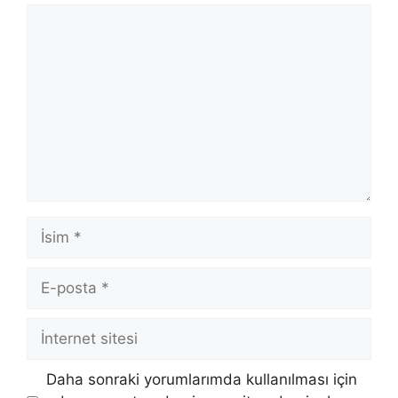
Yorum
İsim
E-
posta
İnternet
sitesi
Daha sonraki yorumlarımda kullanılması için