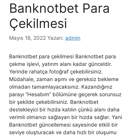
Banknotbet Para
Çekilmesi
Mayıs 18, 2022
Yazarı:
admin
Banknotbet para çekilmesi Banknotbet para
çekme işlevi, yatırım alanı kadar günceldir.
Yerinde rahatça fotoğraf çekebilirsiniz.
Müdahale, zaman aşımı ve gereksiz bekleme
olmadan tamamlayacaksınız. Kazandığınız
parayı “Hesabım” bölümüne geçerek sorunsuz
bir şekilde çekebilirsiniz. Banknotbet
destekleyici bir hızda katılın çünkü alanı daha
verimli olmanızı sağlayan bir hızda sağlar. Yani
Banknotbet güncellemesi sayesinde etkili bir
seviye oluşturacak ve daha hızlı bir oluşumu