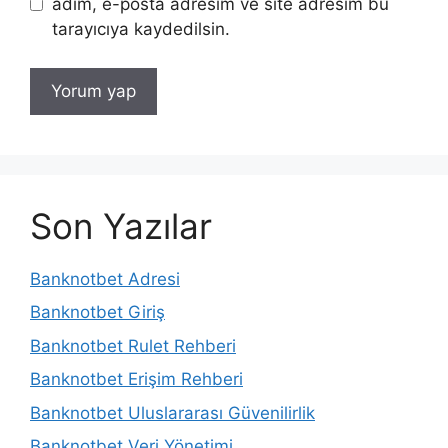
adım, e-posta adresim ve site adresim bu
tarayıcıya kaydedilsin.
Son Yazılar
Banknotbet Adresi
Banknotbet Giriş
Banknotbet Rulet Rehberi
Banknotbet Erişim Rehberi
Banknotbet Uluslararası Güvenilirlik
Banknotbet Veri Yönetimi