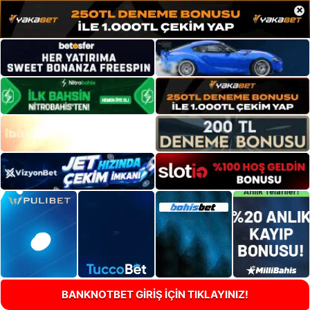
×
BANKNOTBET GİRİŞ İÇİN TIKLAYINIZ!