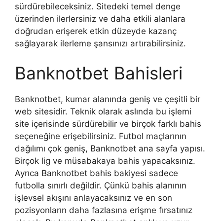
sürdürebileceksiniz. Sitedeki temel denge
üzerinden ilerlersiniz ve daha etkili alanlara
doğrudan erişerek etkin düzeyde kazanç
sağlayarak ilerleme şansınızı artırabilirsiniz.
Banknotbet Bahisleri
Banknotbet, kumar alanında geniş ve çeşitli bir
web sitesidir. Teknik olarak aslında bu işlemi
site içerisinde sürdürebilir ve birçok farklı bahis
seçeneğine erişebilirsiniz. Futbol maçlarının
dağılımı çok geniş, Banknotbet ana sayfa yapısı.
Birçok lig ve müsabakaya bahis yapacaksınız.
Ayrıca Banknotbet bahis bakiyesi sadece
futbolla sınırlı değildir. Çünkü bahis alanının
işlevsel akışını anlayacaksınız ve en son
pozisyonların daha fazlasına erişme fırsatınız