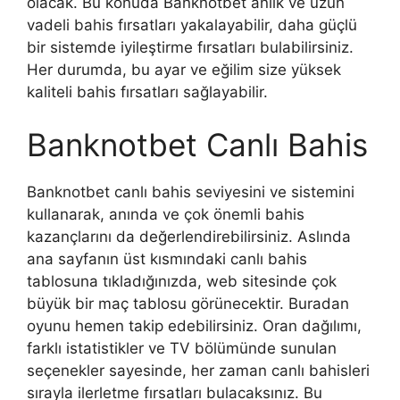
olacak. Bu konuda Banknotbet anlık ve uzun
vadeli bahis fırsatları yakalayabilir, daha güçlü
bir sistemde iyileştirme fırsatları bulabilirsiniz.
Her durumda, bu ayar ve eğilim size yüksek
kaliteli bahis fırsatları sağlayabilir.
Banknotbet Canlı Bahis
Banknotbet canlı bahis seviyesini ve sistemini
kullanarak, anında ve çok önemli bahis
kazançlarını da değerlendirebilirsiniz. Aslında
ana sayfanın üst kısmındaki canlı bahis
tablosuna tıkladığınızda, web sitesinde çok
büyük bir maç tablosu görünecektir. Buradan
oyunu hemen takip edebilirsiniz. Oran dağılımı,
farklı istatistikler ve TV bölümünde sunulan
seçenekler sayesinde, her zaman canlı bahisleri
sırayla ilerletme fırsatları bulacaksınız. Bu