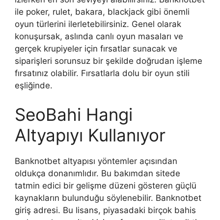
ile poker, rulet, bakara, blackjack gibi önemli
oyun türlerini ilerletebilirsiniz. Genel olarak
konuşursak, aslında canlı oyun masaları ve
gerçek krupiyeler için fırsatlar sunacak ve
siparişleri sorunsuz bir şekilde doğrudan işleme
fırsatınız olabilir. Fırsatlarla dolu bir oyun stili
eşliğinde.
SeoBahi Hangi
Altyapıyı Kullanıyor
Banknotbet altyapısı yöntemler açısından
oldukça donanımlıdır. Bu bakımdan sitede
tatmin edici bir gelişme düzeni gösteren güçlü
kaynakların bulunduğu söylenebilir. Banknotbet
giriş adresi. Bu lisans, piyasadaki birçok bahis