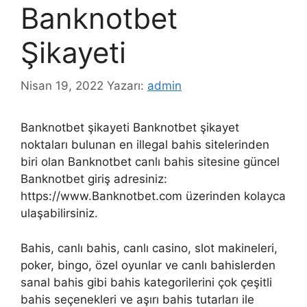
Banknotbet
Şikayeti
Nisan 19, 2022
Yazarı:
admin
Banknotbet şikayeti Banknotbet şikayet
noktaları bulunan en illegal bahis sitelerinden
biri olan Banknotbet canlı bahis sitesine güncel
Banknotbet giriş adresiniz:
https://www.Banknotbet.com üzerinden kolayca
ulaşabilirsiniz.
Bahis, canlı bahis, canlı casino, slot makineleri,
poker, bingo, özel oyunlar ve canlı bahislerden
sanal bahis gibi bahis kategorilerini çok çeşitli
bahis seçenekleri ve aşırı bahis tutarları ile