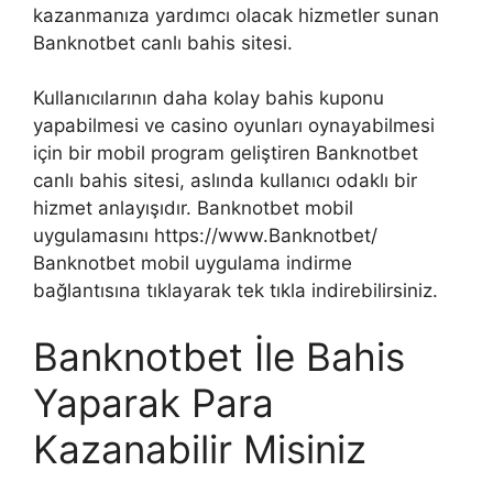
kazanmanıza yardımcı olacak hizmetler sunan
Banknotbet canlı bahis sitesi.
Kullanıcılarının daha kolay bahis kuponu
yapabilmesi ve casino oyunları oynayabilmesi
için bir mobil program geliştiren Banknotbet
canlı bahis sitesi, aslında kullanıcı odaklı bir
hizmet anlayışıdır. Banknotbet mobil
uygulamasını https://www.Banknotbet/
Banknotbet mobil uygulama indirme
bağlantısına tıklayarak tek tıkla indirebilirsiniz.
Banknotbet İle Bahis
Yaparak Para
Kazanabilir Misiniz