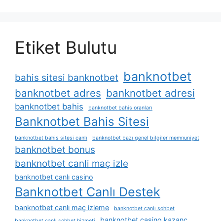
Etiket Bulutu
banknotbet
bahis sitesi banknotbet
banknotbet adres
banknotbet adresi
banknotbet bahis
banknotbet bahis oranları
Banknotbet Bahis Sitesi
banknotbet bahis sitesi canlı
banknotbet bazı genel bilgiler memnuniyet
banknotbet bonus
banknotbet canli maç izle
banknotbet canlı casino
Banknotbet Canlı Destek
banknotbet canlı maç izleme
banknotbet canlı sohbet
banknotbet casino kazanç
banknotbet canlı sohbet hizmeti