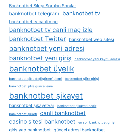
Banknotbet Sıkça Sorulan Sorular
banknotbet tv
banknotbet telegram
banknotbet tv canli maç
banknotbet tv canli maç izle
banknotbet Twitter
banknotbet web sitesi
banknotbet yeni adresi
banknotbet yeni giriş
banknotbet yeni kayıtlı adresi
banknotbet üyelik
banknotbet şifre değiştirme i̇şlemi
banknotbet şifre girişi
banknotbet şifre güncelleme
banknotbet şikayet
banknotbet şikayetvar
banknotbet şikâyeti nedir
canli banknotbet
banknotbet şirketi
casino sitesi banknotbet
en son banknotbet girişi
giris yap banknotbet
güncel adresi banknotbet