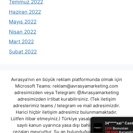
Temmuz 2022
Haziran 2022
Mayıs 2022
Nisan 2022
Mart 2022
Şubat 2022
Avrasya'nın en büyük reklam platformunda olmak için
Microsoft Teams:
reklam@avrasyamarketing.com
adresimizden veya Telegram: @Avrasyamarketing
adresimizden irtibat kurabilirsiniz. (Tek iletişim
adreslerimiz teams / telegram ve mail adresimizdir.
Harici hiçbir iletişim adresimiz bulunmamaktadır.
Lütfen itibar etmeyiniz.) Türkiye yasalarına göre 7258
sayılı kanun uyarınca yasa dışı bahis oynamanın
cezaları mevcuttur. Şu an bulunduğunuz site hiç bir