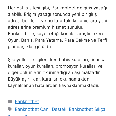
Her bahis sitesi gibi, Banknotbet de giriş yasağı
alabilir. Erişim yasağı sonunda yeni bir giriş
adresi belirlenir ve bu taraftaki kullanıcılara yeni
adreslerine premium hizmet sunulur.
Banknotbet şikayet ettiği konular araştırılırken
Oyun, Bahis, Para Yatırma, Para Çekme ve Terfi
gibi başlıklar görüldü.
Şikayetler ile ilgilenirken bahis kuralları, finansal
kurallar, oyun kuralları, promosyon kuralları ve
diğer bölümlerin okunmadığı anlaşılmaktadır.
Büyük aşırılıklar, kuralları okumamaktan
kaynaklanan hatalardan kaynaklanmaktadır.
Kategoriler
Banknotbet
Etiketler
Banknotbet Canlı Destek
,
Banknotbet Sıkça