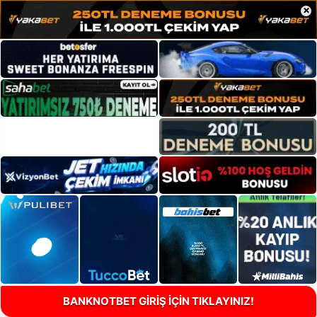
×
BANKNOTBET GİRİŞ İÇİN TIKLAYINIZ!