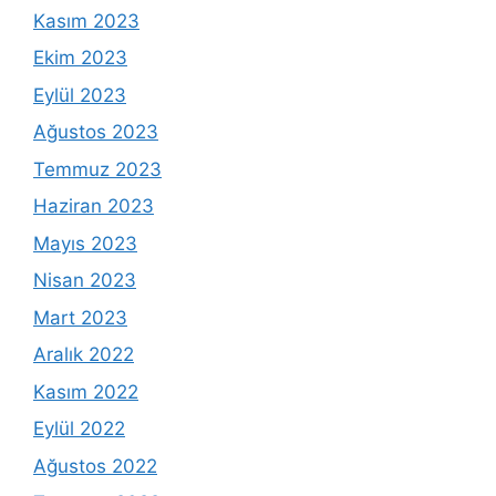
Kasım 2023
Ekim 2023
Eylül 2023
Ağustos 2023
Temmuz 2023
Haziran 2023
Mayıs 2023
Nisan 2023
Mart 2023
Aralık 2022
Kasım 2022
Eylül 2022
Ağustos 2022