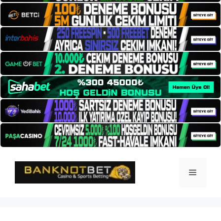
İçeriğe
atla
Menü