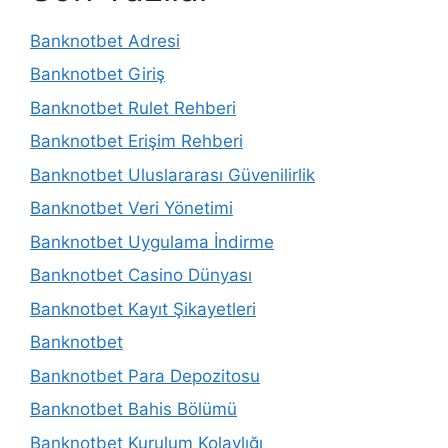
Banknotbet Adresi
Banknotbet Giriş
Banknotbet Rulet Rehberi
Banknotbet Erişim Rehberi
Banknotbet Uluslararası Güvenilirlik
Banknotbet Veri Yönetimi
Banknotbet Uygulama İndirme
Banknotbet Casino Dünyası
Banknotbet Kayıt Şikayetleri
Banknotbet
Banknotbet Para Depozitosu
Banknotbet Bahis Bölümü
Banknotbet Kurulum Kolaylığı