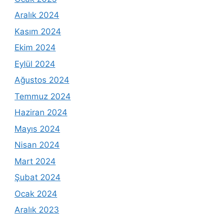
Aralık 2024
Kasım 2024
Ekim 2024
Eylül 2024
Ağustos 2024
Temmuz 2024
Haziran 2024
Mayıs 2024
Nisan 2024
Mart 2024
Şubat 2024
Ocak 2024
Aralık 2023