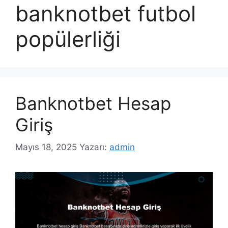
banknotbet futbol
popülerliği
Banknotbet Hesap
Giriş
Mayıs 18, 2025
Yazarı:
admin