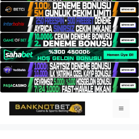
İçeriğe
atla
Menü