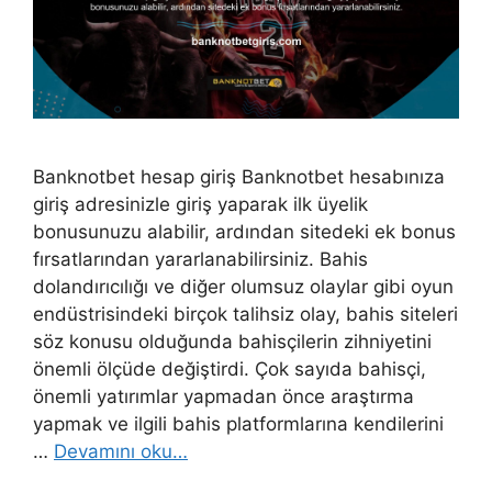
Banknotbet hesap giriş Banknotbet hesabınıza
giriş adresinizle giriş yaparak ilk üyelik
bonusunuzu alabilir, ardından sitedeki ek bonus
fırsatlarından yararlanabilirsiniz. Bahis
dolandırıcılığı ve diğer olumsuz olaylar gibi oyun
endüstrisindeki birçok talihsiz olay, bahis siteleri
söz konusu olduğunda bahisçilerin zihniyetini
önemli ölçüde değiştirdi. Çok sayıda bahisçi,
önemli yatırımlar yapmadan önce araştırma
yapmak ve ilgili bahis platformlarına kendilerini
…
Devamını oku…