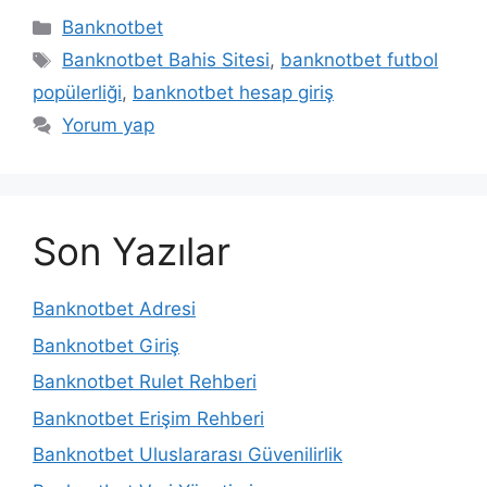
Kategoriler
Banknotbet
Etiketler
Banknotbet Bahis Sitesi
,
banknotbet futbol
popülerliği
,
banknotbet hesap giriş
Yorum yap
Son Yazılar
Banknotbet Adresi
Banknotbet Giriş
Banknotbet Rulet Rehberi
Banknotbet Erişim Rehberi
Banknotbet Uluslararası Güvenilirlik