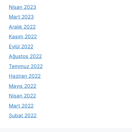
Nisan 2023
Mart 2023
Aralık 2022
Kasım 2022
Eylül 2022
Ağustos 2022
Temmuz 2022
Haziran 2022
Mayıs 2022
Nisan 2022
Mart 2022
Şubat 2022