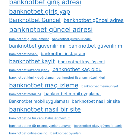
banknotbet giriş adresi
banknotbet giriş yap
Banknotbet Güncel
banknotbet güncel adres
banknotbet güncel adresi
banknotbet güncellemeler
banknotbet güvenilir canlı
banknotbet güvenilir mi
banknotbet güvenlir mi
banknotbet instagram
banknotbet hesabı
banknotbet kayit
banknotbet kayıt i̇şlemi
banknotbet kaç oldu
banknotbet kazançlı i̇çerik
banknotbet kimlik doğrulama
banknotbet lisansının özellikleri
banknotbet maç izleme
banknotbet memnuniyet
banknotbet mobil uygulama
banknotbet mobil i̇os
Banknotbet mobil uygulaması
banknotbet nasil bir site
banknotbet nasıl bir site
banknotbet ne tür canlı bahisler mevcut
banknotbet ne tür promosyonlar sunuyor
banknotbet okey güvenilir canlı
banknotbet online casino
banknotbet oyunları