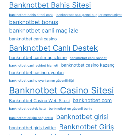
Banknotbet Bahis Sitesi
banknotbet bahis sitesi canlı
banknotbet bazı genel bilgiler memnuniyet
banknotbet bonus
banknotbet canli maç izle
banknotbet canlı casino
Banknotbet Canlı Destek
banknotbet canlı maç izleme
banknotbet canlı sohbet
banknotbet casino kazanç
banknotbet canlı sohbet hizmeti
banknotbet casino oyunları
banknotbet casino oyunlarının güvenilirliği
Banknotbet Casino Sitesi
banknotbet com
Banknotbet Casino Web Sitesi
banknotbet destek hattı
banknotbet en güvenli bahis
banknotbet girisi
banknotbet erişim bağlantısı
Banknotbet Giriş
banknotbet giris twitter