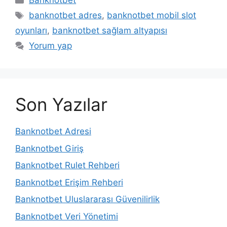
Banknotbet
Etiketler
banknotbet adres
,
banknotbet mobil slot
oyunları
,
banknotbet sağlam altyapısı
Yorum yap
Son Yazılar
Banknotbet Adresi
Banknotbet Giriş
Banknotbet Rulet Rehberi
Banknotbet Erişim Rehberi
Banknotbet Uluslararası Güvenilirlik
Banknotbet Veri Yönetimi