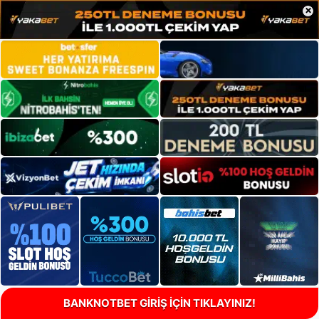
×
BANKNOTBET GİRİŞ İÇİN TIKLAYINIZ!