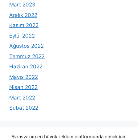
Mart 2023
Aralık 2022
Kasım 2022
Eylül 2022
Ağustos 2022
Temmuz 2022
Haziran 2022
Mayıs 2022
Nisan 2022
Mart 2022
Şubat 2022
Avrasya'nın en büyük reklam platformunda olmak için