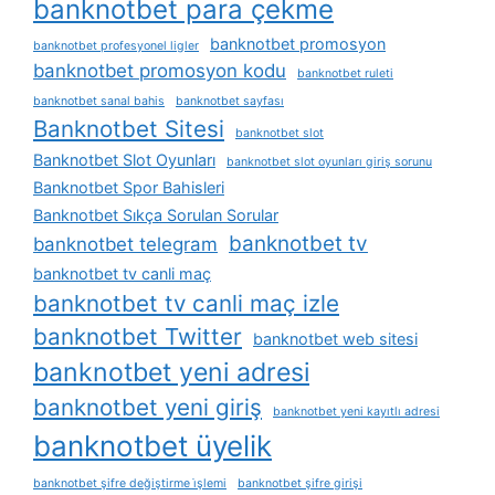
banknotbet para çekme
banknotbet promosyon
banknotbet profesyonel ligler
banknotbet promosyon kodu
banknotbet ruleti
banknotbet sanal bahis
banknotbet sayfası
Banknotbet Sitesi
banknotbet slot
Banknotbet Slot Oyunları
banknotbet slot oyunları giriş sorunu
Banknotbet Spor Bahisleri
Banknotbet Sıkça Sorulan Sorular
banknotbet tv
banknotbet telegram
banknotbet tv canli maç
banknotbet tv canli maç izle
banknotbet Twitter
banknotbet web sitesi
banknotbet yeni adresi
banknotbet yeni giriş
banknotbet yeni kayıtlı adresi
banknotbet üyelik
banknotbet şifre değiştirme i̇şlemi
banknotbet şifre girişi