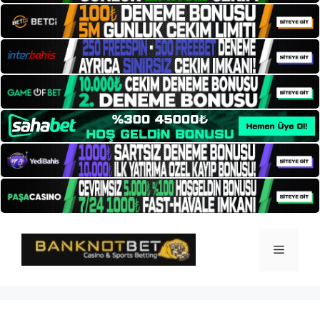
İçeriğe
atla
Menü