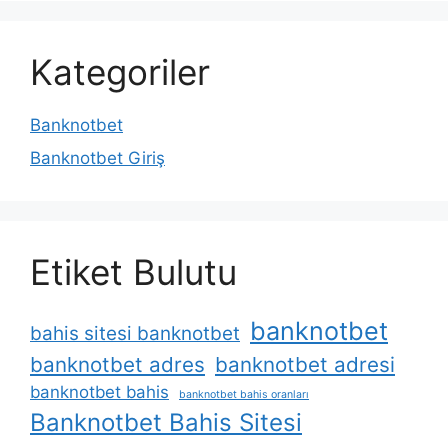
Kategoriler
Banknotbet
Banknotbet Giriş
Etiket Bulutu
banknotbet
bahis sitesi banknotbet
banknotbet adres
banknotbet adresi
banknotbet bahis
banknotbet bahis oranları
Banknotbet Bahis Sitesi