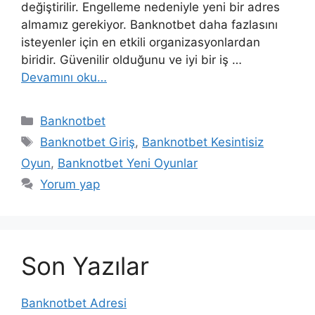
değiştirilir. Engelleme nedeniyle yeni bir adres
almamız gerekiyor. Banknotbet daha fazlasını
isteyenler için en etkili organizasyonlardan
biridir. Güvenilir olduğunu ve iyi bir iş …
Devamını oku…
Kategoriler
Banknotbet
Etiketler
Banknotbet Giriş
,
Banknotbet Kesintisiz
Oyun
,
Banknotbet Yeni Oyunlar
Yorum yap
Son Yazılar
Banknotbet Adresi