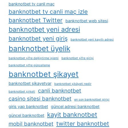
banknotbet tv canli maç
banknotbet tv canli maç izle
banknotbet Twitter
banknotbet web sitesi
banknotbet yeni adresi
banknotbet yeni giriş
banknotbet yeni kayıtlı adresi
banknotbet üyelik
banknotbet şifre değiştirme i̇şlemi
banknotbet şifre girişi
banknotbet şifre güncelleme
banknotbet şikayet
banknotbet şikayetvar
banknotbet şikâyeti nedir
canli banknotbet
banknotbet şirketi
casino sitesi banknotbet
en son banknotbet girişi
giris yap banknotbet
güncel adresi banknotbet
kayit banknotbet
güncel banknotbet
twitter banknotbet
mobil banknotbet