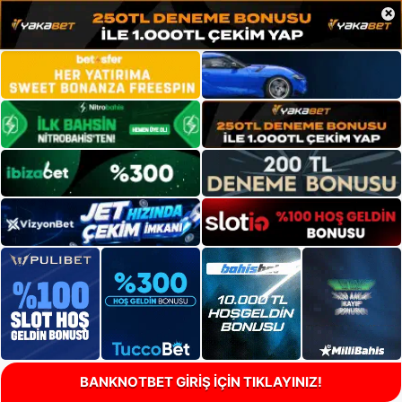
×
BANKNOTBET GİRİŞ İÇİN TIKLAYINIZ!