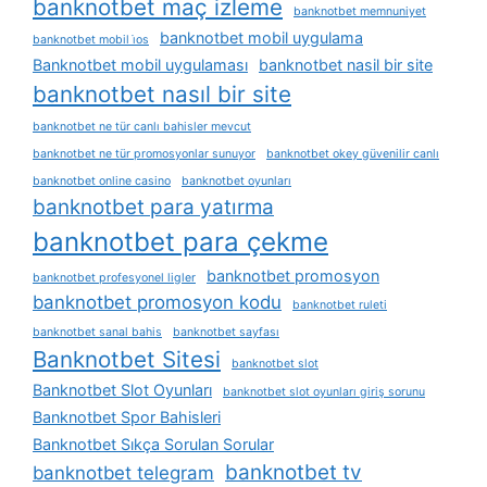
banknotbet maç izleme
banknotbet memnuniyet
banknotbet mobil uygulama
banknotbet mobil i̇os
Banknotbet mobil uygulaması
banknotbet nasil bir site
banknotbet nasıl bir site
banknotbet ne tür canlı bahisler mevcut
banknotbet ne tür promosyonlar sunuyor
banknotbet okey güvenilir canlı
banknotbet online casino
banknotbet oyunları
banknotbet para yatırma
banknotbet para çekme
banknotbet promosyon
banknotbet profesyonel ligler
banknotbet promosyon kodu
banknotbet ruleti
banknotbet sanal bahis
banknotbet sayfası
Banknotbet Sitesi
banknotbet slot
Banknotbet Slot Oyunları
banknotbet slot oyunları giriş sorunu
Banknotbet Spor Bahisleri
Banknotbet Sıkça Sorulan Sorular
banknotbet tv
banknotbet telegram