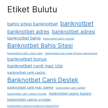
Etiket Bulutu
banknotbet
bahis sitesi banknotbet
banknotbet adres
banknotbet adresi
banknotbet bahis
banknotbet bahis oranları
Banknotbet Bahis Sitesi
banknotbet bahis sitesi canlı
banknotbet bazı genel bilgiler memnuniyet
banknotbet bonus
banknotbet canli maç izle
banknotbet canlı casino
Banknotbet Canlı Destek
banknotbet canlı maç izleme
banknotbet canlı sohbet
banknotbet casino kazanç
banknotbet canlı sohbet hizmeti
banknotbet casino oyunları
banknotbet casino oyunlarının güvenilirliği