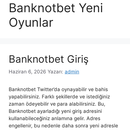
Banknotbet Yeni
Oyunlar
Banknotbet Giriş
Haziran 6, 2026
Yazarı:
admin
Banknotbet Twitter’da oynayabilir ve bahis
yapabilirsiniz. Farklı şekillerde ve istediğiniz
zaman ödeyebilir ve para alabilirsiniz. Bu,
Banknotbet ayarladığı yeni giriş adresini
kullanabileceğiniz anlamına gelir. Adres
engellenir, bu nedenle daha sonra yeni adresle