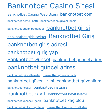
Banknotbet Casino Sitesi
banknotbet com
Banknotbet Casino Web Sitesi
banknotbet destek hattı
banknotbet en güvenli bahis
banknotbet girisi
banknotbet erişim bağlantısı
Banknotbet Giriş
banknotbet giris twitter
banknotbet giriş adresi
banknotbet giriş yap
Banknotbet Güncel
banknotbet güncel adres
banknotbet güncel adresi
banknotbet güncellemeler
banknotbet güvenilir canlı
banknotbet güvenilir mi
banknotbet güvenlir mi
banknotbet instagram
banknotbet hesabı
banknotbet kayit
banknotbet kayıt i̇şlemi
banknotbet kaç oldu
banknotbet kazançlı i̇çerik
banknotbet kimlik doğrulama
banknotbet lisansının özellikleri