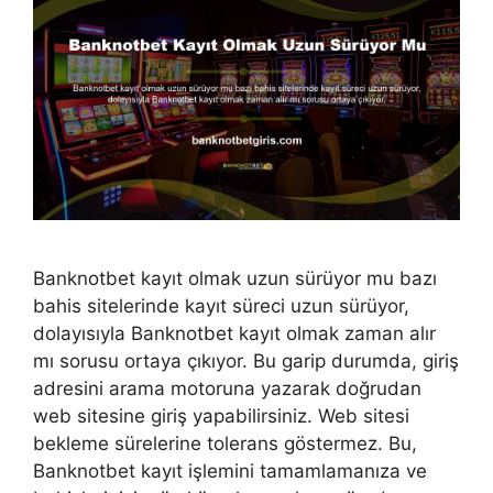
Banknotbet kayıt olmak uzun sürüyor mu bazı
bahis sitelerinde kayıt süreci uzun sürüyor,
dolayısıyla Banknotbet kayıt olmak zaman alır
mı sorusu ortaya çıkıyor. Bu garip durumda, giriş
adresini arama motoruna yazarak doğrudan
web sitesine giriş yapabilirsiniz. Web sitesi
bekleme sürelerine tolerans göstermez. Bu,
Banknotbet kayıt işlemini tamamlamanıza ve