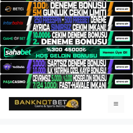
İçeriğe
atla
Menü