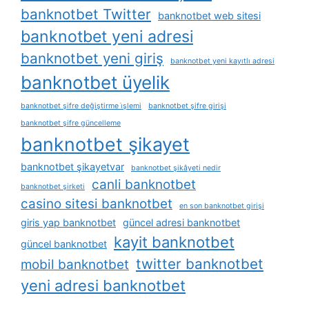
banknotbet Twitter
banknotbet web sitesi
banknotbet yeni adresi
banknotbet yeni giriş
banknotbet yeni kayıtlı adresi
banknotbet üyelik
banknotbet şifre değiştirme i̇şlemi
banknotbet şifre girişi
banknotbet şifre güncelleme
banknotbet şikayet
banknotbet şikayetvar
banknotbet şikâyeti nedir
canli banknotbet
banknotbet şirketi
casino sitesi banknotbet
en son banknotbet girişi
giris yap banknotbet
güncel adresi banknotbet
kayit banknotbet
güncel banknotbet
twitter banknotbet
mobil banknotbet
yeni adresi banknotbet