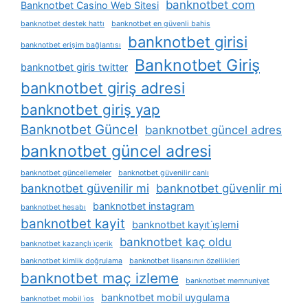
banknotbet com
Banknotbet Casino Web Sitesi
banknotbet destek hattı
banknotbet en güvenli bahis
banknotbet girisi
banknotbet erişim bağlantısı
Banknotbet Giriş
banknotbet giris twitter
banknotbet giriş adresi
banknotbet giriş yap
Banknotbet Güncel
banknotbet güncel adres
banknotbet güncel adresi
banknotbet güncellemeler
banknotbet güvenilir canlı
banknotbet güvenilir mi
banknotbet güvenlir mi
banknotbet instagram
banknotbet hesabı
banknotbet kayit
banknotbet kayıt i̇şlemi
banknotbet kaç oldu
banknotbet kazançlı i̇çerik
banknotbet kimlik doğrulama
banknotbet lisansının özellikleri
banknotbet maç izleme
banknotbet memnuniyet
banknotbet mobil uygulama
banknotbet mobil i̇os