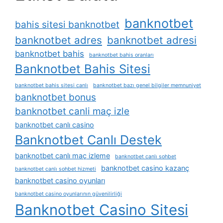
banknotbet
bahis sitesi banknotbet
banknotbet adres
banknotbet adresi
banknotbet bahis
banknotbet bahis oranları
Banknotbet Bahis Sitesi
banknotbet bahis sitesi canlı
banknotbet bazı genel bilgiler memnuniyet
banknotbet bonus
banknotbet canli maç izle
banknotbet canlı casino
Banknotbet Canlı Destek
banknotbet canlı maç izleme
banknotbet canlı sohbet
banknotbet casino kazanç
banknotbet canlı sohbet hizmeti
banknotbet casino oyunları
banknotbet casino oyunlarının güvenilirliği
Banknotbet Casino Sitesi