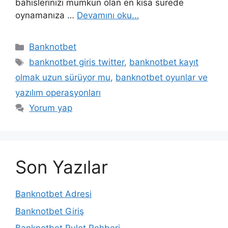
bahislerinizi mümkün olan en kısa sürede
oynamanıza …
Devamını oku…
Kategoriler
Banknotbet
Etiketler
banknotbet giris twitter
,
banknotbet kayıt
olmak uzun sürüyor mu
,
banknotbet oyunlar ve
yazılım operasyonları
Yorum yap
Son Yazılar
Banknotbet Adresi
Banknotbet Giriş