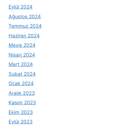
Eylül 2024
Ağustos 2024
Temmuz 2024
Haziran 2024
Mayıs 2024
Nisan 2024
Mart 2024
Şubat 2024
Ocak 2024
Aralık 2023
Kasım 2023
Ekim 2023
Eylül 2023