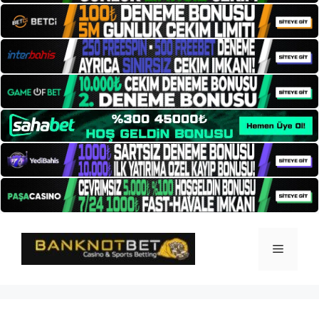
İçeriğe
atla
Menü