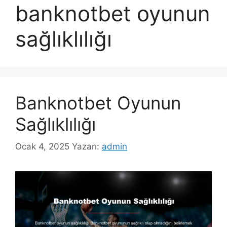
banknotbet oyunun
sağlıklılığı
Banknotbet Oyunun
Sağlıklılığı
Ocak 4, 2025
Yazarı:
admin