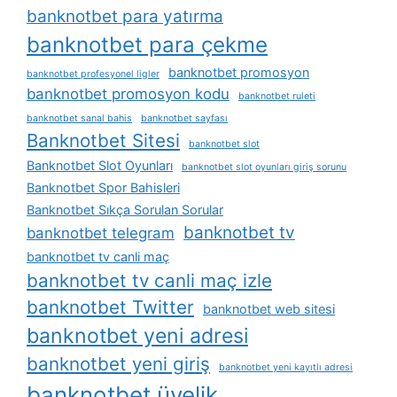
banknotbet para yatırma
banknotbet para çekme
banknotbet promosyon
banknotbet profesyonel ligler
banknotbet promosyon kodu
banknotbet ruleti
banknotbet sanal bahis
banknotbet sayfası
Banknotbet Sitesi
banknotbet slot
Banknotbet Slot Oyunları
banknotbet slot oyunları giriş sorunu
Banknotbet Spor Bahisleri
Banknotbet Sıkça Sorulan Sorular
banknotbet tv
banknotbet telegram
banknotbet tv canli maç
banknotbet tv canli maç izle
banknotbet Twitter
banknotbet web sitesi
banknotbet yeni adresi
banknotbet yeni giriş
banknotbet yeni kayıtlı adresi
banknotbet üyelik