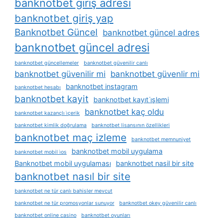
banknotbet giriş adresi
banknotbet giriş yap
Banknotbet Güncel
banknotbet güncel adres
banknotbet güncel adresi
banknotbet güncellemeler
banknotbet güvenilir canlı
banknotbet güvenilir mi
banknotbet güvenlir mi
banknotbet instagram
banknotbet hesabı
banknotbet kayit
banknotbet kayıt i̇şlemi
banknotbet kaç oldu
banknotbet kazançlı i̇çerik
banknotbet kimlik doğrulama
banknotbet lisansının özellikleri
banknotbet maç izleme
banknotbet memnuniyet
banknotbet mobil uygulama
banknotbet mobil i̇os
Banknotbet mobil uygulaması
banknotbet nasil bir site
banknotbet nasıl bir site
banknotbet ne tür canlı bahisler mevcut
banknotbet ne tür promosyonlar sunuyor
banknotbet okey güvenilir canlı
banknotbet online casino
banknotbet oyunları