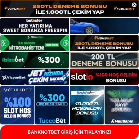
×
BANKNOTBET GİRİŞ İÇİN TIKLAYINIZ!